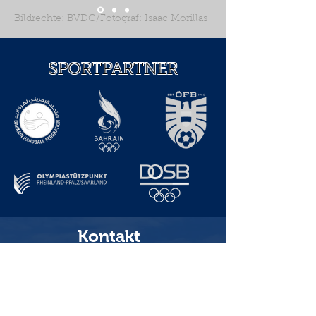
Bildrechte: BVDG/Fotograf: Isaac Morillas
SPORTPARTNER
Kontakt